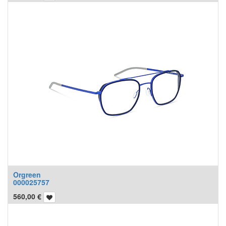
Orgreen
000025757
560,00
€