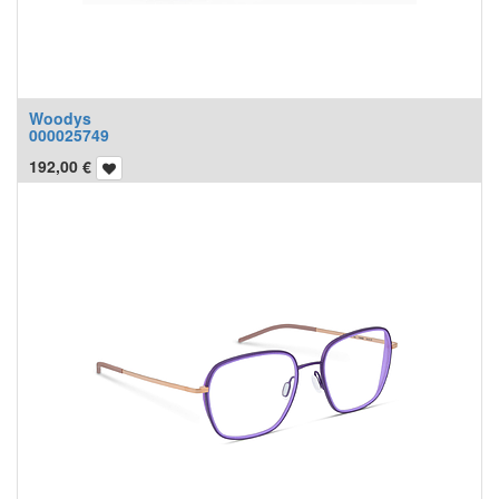
Woodys
000025749
192,00
€