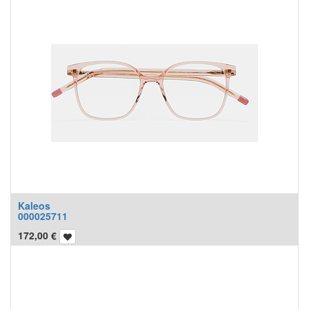
Kaleos
000025711
172,00
€