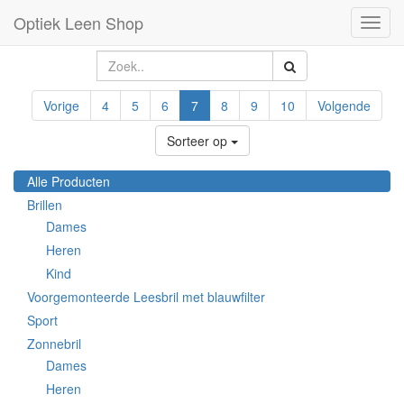
Optiek Leen Shop
Toggl
naviga
Vorige
4
5
6
7
8
9
10
Volgende
Sorteer op
Alle Producten
Brillen
Dames
Heren
Kind
Voorgemonteerde Leesbril met blauwfilter
Sport
Zonnebril
Dames
Heren