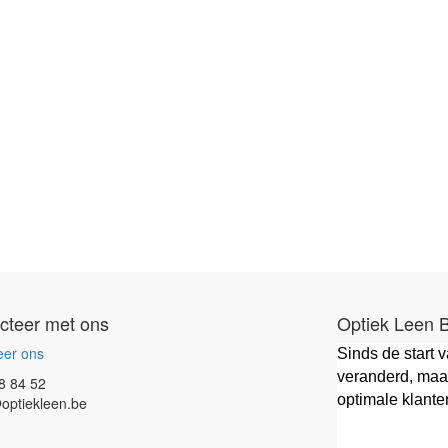
cteer met ons
Optiek Leen 
eer ons
Sinds de start 
veranderd, maar
8 84 52
optimale klante
optiekleen.be