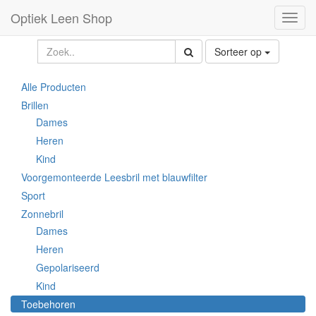
Optiek Leen Shop
Toggl
naviga
Sorteer op
Alle Producten
Brillen
Dames
Heren
Kind
Voorgemonteerde Leesbril met blauwfilter
Sport
Zonnebril
Dames
Heren
Gepolariseerd
Kind
Toebehoren