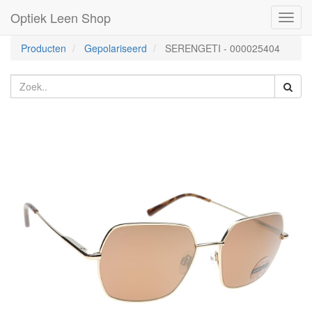
Optiek Leen Shop
Toggl
naviga
Producten
Gepolariseerd
SERENGETI
-
000025404