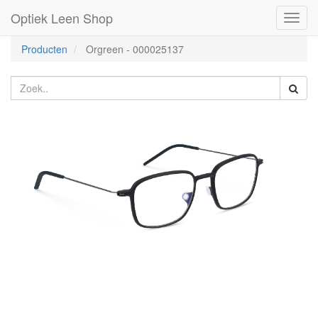
Optiek Leen Shop
Toggl
naviga
Producten
Orgreen
-
000025137