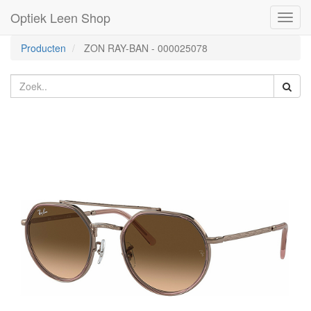
Optiek Leen Shop
Toggl
naviga
Producten
ZON RAY-BAN
-
000025078