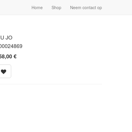
Home
Shop
Neem contact op
IU JO
00024869
58,00
€