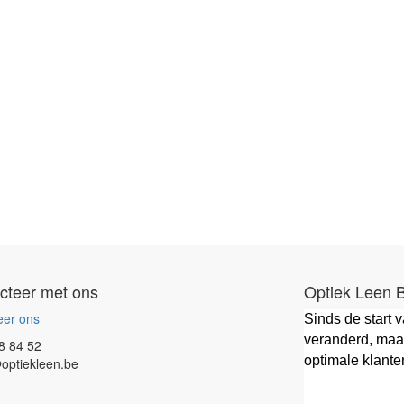
cteer met ons
Optiek Leen 
eer ons
Sinds de start 
veranderd, maar
8 84 52
optimale klante
optiekleen.be