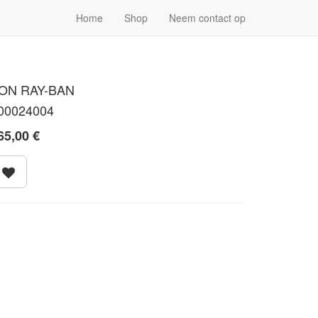
Home
Shop
Neem contact op
ON RAY-BAN
00024004
65,00
€