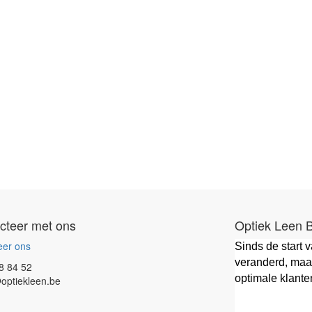
cteer met ons
Optiek Leen 
eer ons
Sinds de start 
veranderd, maar
8 84 52
optimale klante
optiekleen.be