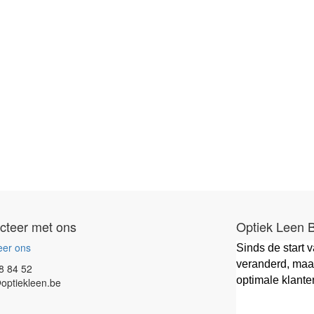
cteer met ons
Optiek Leen 
eer ons
Sinds de start 
veranderd, maar
8 84 52
optimale klante
optiekleen.be