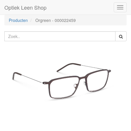
Optiek Leen Shop
Toggl
naviga
Producten
Orgreen
-
000022459